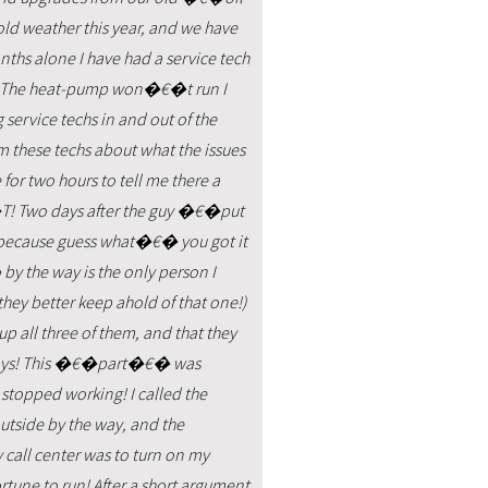
d weather this year, and we have
nths alone I have had a service tech
ng! The heat-pump won�€�t run I
service techs in and out of the
m these techs about what the issues
or two hours to tell me there a
 Two days after the guy �€�put
because guess what�€� you got it
 the way is the only person I
 they better keep ahold of that one!)
 all three of them, and that they
 days! This �€�part�€� was
stopped working! I called the
utside by the way, and the
call center was to turn on my
tune to run! After a short argument