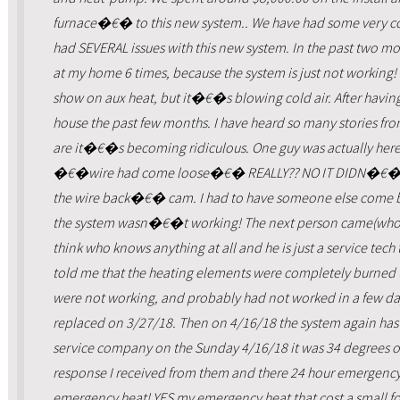
furnace�€� to this new system.. We have had some very col
had SEVERAL issues with this new system. In the past two mo
at my home 6 times, because the system is just not worki
show on aux heat, but it�€�s blowing cold air. After having 
house the past few months. I have heard so many stories fro
are it�€�s becoming ridiculous. One guy was actually here f
�€�wire had come loose�€� REALLY?? NO IT DIDN�€�T!
the wire back�€� cam. I had to have someone else come 
the system wasn�€�t working! The next person came(who by
think who knows anything at all and he is just a service tech
told me that the heating elements were completely burned up
were not working, and probably had not worked in a few
replaced on 3/27/18. Then on 4/16/18 the system again has 
service company on the Sunday 4/16/18 it was 34 degrees o
response I received from them and there 24 hour emergency 
emergency heat! YES my emergency heat that cost a small for