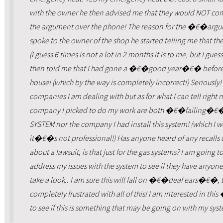
with the owner he then advised me that they would NOT com
the argument over the phone! The reason for the �€�ar
spoke to the owner of the shop he started telling me that t
(I guess 6 times is not a lot in 2 months it is to me, but I gue
then told me that I had gone a �€�good year�€� before 
house! (which by the way is completely incorrect!) Seriously!
companies I am dealing with but as for what I can tell righ
company I picked to do my work are both �€�failing�€�
SYSTEM nor the company I had install this system! (which I wo
it�€�s not professional!) Has anyone heard of any recalls on
about a lawsuit, is that just for the gas systems? I am going 
address my issues with the system to see if they have any
take a look.. I am sure this will fall on �€�deaf ears�€�, 
completely frustrated with all of this! I am interested in 
to see if this is something that may be going on with my syst