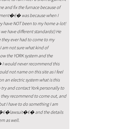
e and fix the furnace because of
gument�€� was because when I
hey have NOT been to my home a-lot!
ss we have different standards!) He
they ever had to come to my
 I am not sure what kind of
t now the YORK system and the
 I would never recommend this
uld not name on this site as I feel
 an electric system what is this
to try and contact York personally to
one they recommend to come out, and
but I have to do something I am
this �€�lawsuit�€� and the details
em as well.