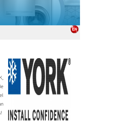
K,
de
el
an
!