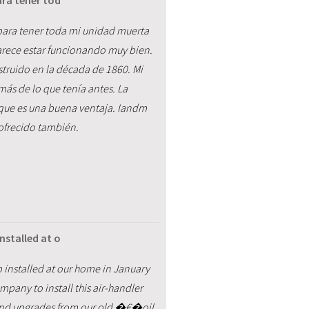
ara tener tod
 para tener toda mi unidad muerta
parece estar funcionando muy bien.
struido en la década de 1860. Mi
más de lo que tenía antes. La
que es una buena ventaja. Iandm
ofrecido también.
nstalled at o
p installed at our home in January
any to install this air-handler
 and upgrades from our old �€�oil