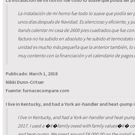
La instalación de mi horno fue todo lo suave que podía ser p
La instalación de mi horno fue todo lo suave que podía ser
unos días después de Navidad. Es silencioso y eficiente, y 
Itands calentar mi casa de 2600 pies cuadrados que fue con
factura no ha subido en absoluto y he subido el termostato 
unidad es mucho más pequeña que la anterior también, lo 
muy contento con la financiación y el calendario de pagos 
Publicado:
March 1, 2018
Nikki Dunn-Critser
Fuente: furnacecompare.com
I live in Kentucky, and had a York air-handler and heat-pump i
I live in Kentucky, and had a York air-handler and heat-pum
2017. I used a �€�family owed with family values�€� comp
and heat-pump. We spent around $8,000.00 on the install