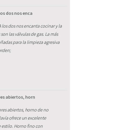
los dos nos enca
los dos nos encanta cocinar y la
on las válvulas de gas. La más
eñadas para la limpieza agresiva
orden;
es abiertos, horn
res abiertos, horno de no
davía ofrece un excelente
estilo. Horno fino con