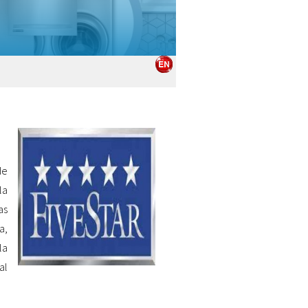
de
la
as
a,
la
al