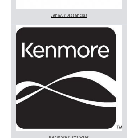
JennAir Distancias
Kenmore Distancias