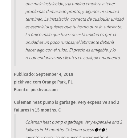
una mala instalación, y la unidad empieza a tener
problemas demasiado pronto, y algunos ni siquiera
terminan. La instalación correcta de cualquier unidad
es esencial si quieres que tu horno dure lo suficiente.
Lo único malo que tuve con esta unidad es que la
unidad es un poco ruidosa; el fabricante debería
hacer algo con el ruido. El precio es amigable, y lo
recomendaría a mis clientes en cualquier momento.
Publicado:
September 4, 2018
pickhvac.com Orange Park, FL
Fuente: pickhvac.com
Coleman heat pump is garbage. Very expensive and 2
failures in 15 months. C
Coleman heat pump is garbage. Very expensive and 2
failures in 15 months. Coleman doesn�€�t
inventory parts, so now over 4 weeks without