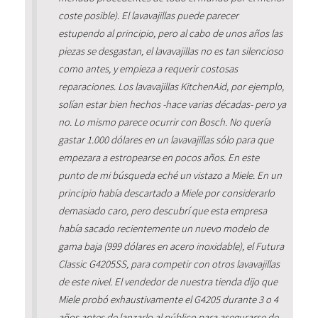
coste posible). El lavavajillas puede parecer
estupendo al principio, pero al cabo de unos años las
piezas se desgastan, el lavavajillas no es tan silencioso
como antes, y empieza a requerir costosas
reparaciones. Los lavavajillas KitchenAid, por ejemplo,
solían estar bien hechos -hace varias décadas- pero ya
no. Lo mismo parece ocurrir con Bosch. No quería
gastar 1.000 dólares en un lavavajillas sólo para que
empezara a estropearse en pocos años. En este
punto de mi búsqueda eché un vistazo a Miele. En un
principio había descartado a Miele por considerarlo
demasiado caro, pero descubrí que esta empresa
había sacado recientemente un nuevo modelo de
gama baja (999 dólares en acero inoxidable), el Futura
Classic G4205SS, para competir con otros lavavajillas
de este nivel. El vendedor de nuestra tienda dijo que
Miele probó exhaustivamente el G4205 durante 3 o 4
años antes de lanzarlo al público para asegurarse de