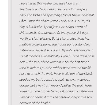
I purchased this washer because I live in an
apartment and was tired of hauling cloth diapers
back and forth and spending a ton at the laundromat.
After 3 months of heavy use, I still LOVE it. Sure, it's
tiny. A full load is 3 pr of jeans, or 4 days worth of
shirts, socks, & underwear. Or in my case, 2-3 days
worth of cloth diapers. But it cleans effectively, has
multiple cycle options, and hooks up to a standard
bathroom faucet & sink drain. My only real complaint
is that it drains automatically if you put the drain hose
below the level of the water in it. So the first time I
used it, before I put the rubber band around the fill
hose to attach the drain hose, it slid out of my sink &
flooded my bathroom. And again when my curious
crawler got away from me and pulled the drain hose
loose from the rubber band, it flooded my bathroom.
You cannot drain it into the bathtub, only into a sink
because of the height.