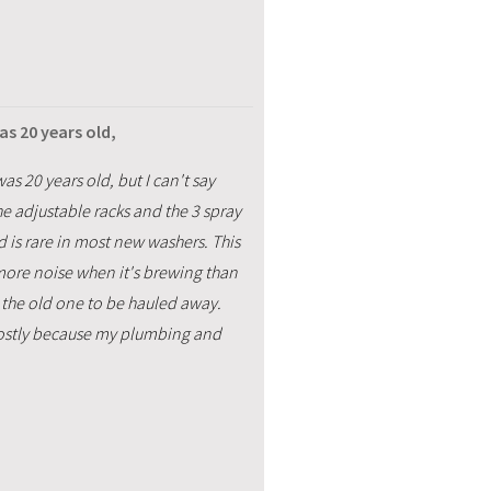
s 20 years old,
s 20 years old, but I can't say
the adjustable racks and the 3 spray
d is rare in most new washers. This
 more noise when it's brewing than
and the old one to be hauled away.
mostly because my plumbing and