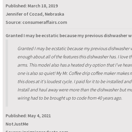
Published:
March 18, 2019
Jennifer of Cozad, Nebraska
Source: consumeraffairs.com
Granted I may be ecstatic because my previous dishwasher wa
Granted I may be ecstatic because my previous dishwasher wa
enough about all of the features this dishwasher has. I love 
arms. This model also has a heated dry option that I've hear
one is also so quiet! My Mr. Coffee drip coffee maker makes
this does at it's loudest cycle. I paid for it to be installed 
Install and haul away were more than the dishwasher but 
wiring had to be brought up to code from 40 years ago.
Published:
May 4, 2021
NotJustMe