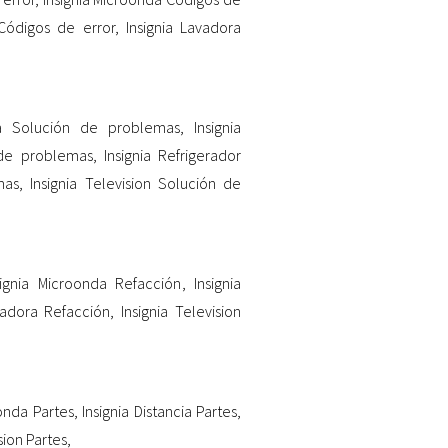
 Códigos de error
,
Insignia Lavadora
ra Solución de problemas
,
Insignia
n de problemas
,
Insignia Refrigerador
mas
,
Insignia Television Solución de
signia Microonda Refacción
,
Insignia
vadora Refacción
,
Insignia Television
oonda Partes
,
Insignia Distancia Partes
,
sion Partes
,