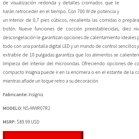
de visualización redonda y detalles cromados que le
harán retroceder en el tiempo. Con 700 W de potencia y
un interior de 0,7 pies cúbicos, recalienta las comidas o prepá
botón. Nueve funciones de cocción preestablecidas, diez ni
descongelación le garantizan opciones de calentamiento ideales pa
todo con una pantalla digital LED y un mando de control sencillos y d
extraíble de 10 pulgadas garantiza que los alimentos se calienten
limpieza del interior del microondas. Ofreciendo opciones de co
compacto Insignia puede ir en la encimera o en el estante de la co
mientras añade un toque retro a su decoración.
Fabricante:
Insignia
MODELO:
NS-MWR07R2
MSRP:
$89.99 USD