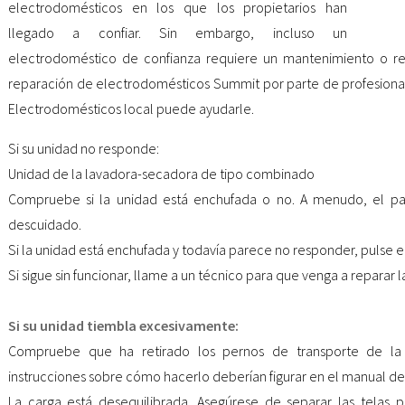
electrodomésticos en los que los propietarios han
llegado a confiar. Sin embargo, incluso un
electrodoméstico de confianza requiere un mantenimiento o rep
reparación de electrodomésticos Summit por parte de profesion
Electrodomésticos local puede ayudarle.
Si su unidad no responde:
Unidad de la lavadora-secadora de tipo combinado
Compruebe si la unidad está enchufada o no. A menudo, el pa
descuidado.
Si la unidad está enchufada y todavía parece no responder, pulse e
Si sigue sin funcionar, llame a un técnico para que venga a reparar l
Si su unidad tiembla excesivamente:
Compruebe que ha retirado los pernos de transporte de la p
instrucciones sobre cómo hacerlo deberían figurar en el manual de
La carga está desequilibrada. Asegúrese de separar las telas por