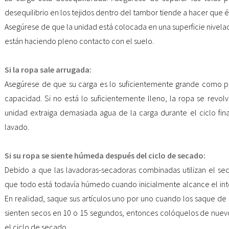
desequilibrio en los tejidos dentro del tambor tiende a hacer que é
Asegúrese de que la unidad está colocada en una superficie nivelad
están haciendo pleno contacto con el suelo.
Si la ropa sale arrugada:
Asegúrese de que su carga es lo suficientemente grande como pa
capacidad. Si no está lo suficientemente lleno, la ropa se revo
unidad extraiga demasiada agua de la carga durante el ciclo fin
lavado.
Si su ropa se siente húmeda después del ciclo de secado:
Debido a que las lavadoras-secadoras combinadas utilizan el s
que todo está todavía húmedo cuando inicialmente alcance el inte
En realidad, saque sus artículos uno por uno cuando los saque de
sienten secos en 10 o 15 segundos, entonces colóquelos de nuevo
el ciclo de secado.