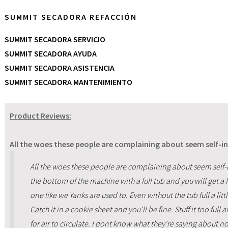
SUMMIT SECADORA REFACCIÓN
SUMMIT SECADORA SERVICIO
SUMMIT SECADORA AYUDA
SUMMIT SECADORA ASISTENCIA
SUMMIT SECADORA MANTENIMIENTO
Product Reviews:
All the woes these people are complaining about seem self-inf
All the woes these people are complaining about seem self-inf
the bottom of the machine with a full tub and you will get a fl
one like we Yanks are used to. Even without the tub full a li
Catch it in a cookie sheet and you'll be fine. Stuff it too full a
for air to circulate. I dont know what they're saying about n