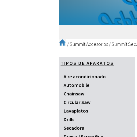
/
Summit Accesorios
/
Summit Sec
TIPOS DE APARATOS
Aire acondicionado
Automobile
Chainsaw
Circular Saw
Lavaplatos
Drills
Secadora
Drywall Screw Gun