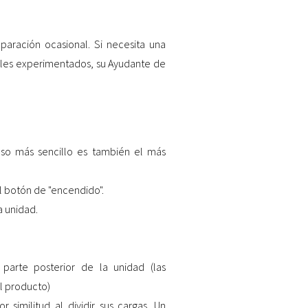
aración ocasional. Si necesita una
ales experimentados, su Ayudante de
so más sencillo es también el más
l botón de "encendido".
a unidad.
arte posterior de la unidad (las
l producto)
 similitud al dividir sus cargas. Un