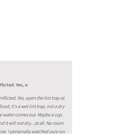
licted. Yes, o
licted. Yes, open the lint trap at
ood; it's a wet lint trap, not a dry
ttle water comes out. Maybe a cup.
nd it will not dry...at all. No room
oise. I personally watched ours run