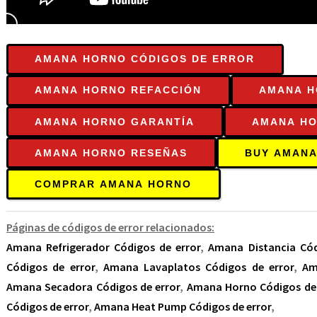
AMANA HORNO CÓDIGOS DE ERROR
AMANA HORNO REFACCIÓN
AMANA H
AMANA HORNO GARANTÍA
AMANA HO
AMANA HORNO RESEÑAS
BUY AMANA
COMPRAR AMANA HORNO
Páginas de códigos de error relacionados:
Amana Refrigerador Códigos de error
,
Amana Distancia Cód
Códigos de error
,
Amana Lavaplatos Códigos de error
,
Am
Amana Secadora Códigos de error
,
Amana Horno Códigos de 
Códigos de error
,
Amana Heat Pump Códigos de error
,