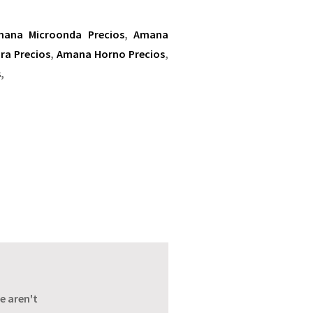
ana Microonda Precios
,
Amana
a Precios
,
Amana Horno Precios
,
s
,
e aren't