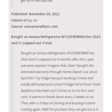
get rid of the roaches.
Published:
November 29, 2011
Valerie of La, ca
Source: consumeraffairs.com
Bought an Amana Refrigerator AFI2359ERM00 Dec 2015
and it crapped out 4 mon
Bought an Amana Refrigerator AFI2359ERM00 Dec
2015 and it crapped out 4 months after the 1 year
warranty expired. Imagine that. Glad I bought the
extended warranty through Home Depot! LoL since
April 2017 my fridge has quit working 5 times and
totally defrosted and ruined 5 fridge full of food. Freds
Appliance has been out 5 times to try to fix it and
cant. It seems to break down every 3 weeks or so.
Then after 2-3 days of clicking and buzzing it starts
cooling again. Well the quickest they can get out is 4