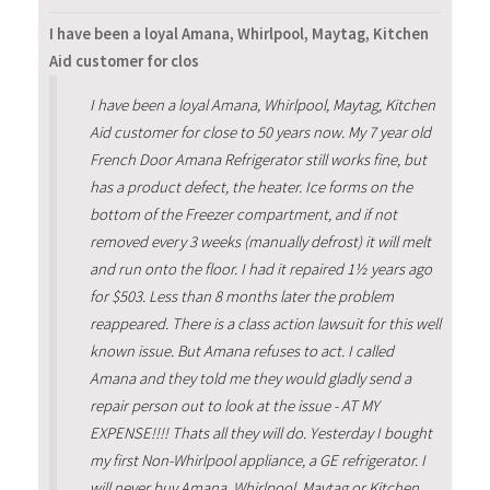
I have been a loyal Amana, Whirlpool, Maytag, Kitchen
Aid customer for clos
I have been a loyal Amana, Whirlpool, Maytag, Kitchen
Aid customer for close to 50 years now. My 7 year old
French Door Amana Refrigerator still works fine, but
has a product defect, the heater. Ice forms on the
bottom of the Freezer compartment, and if not
removed every 3 weeks (manually defrost) it will melt
and run onto the floor. I had it repaired 1½ years ago
for $503. Less than 8 months later the problem
reappeared. There is a class action lawsuit for this well
known issue. But Amana refuses to act. I called
Amana and they told me they would gladly send a
repair person out to look at the issue - AT MY
EXPENSE!!!! Thats all they will do. Yesterday I bought
my first Non-Whirlpool appliance, a GE refrigerator. I
will never buy Amana, Whirlpool, Maytag or Kitchen