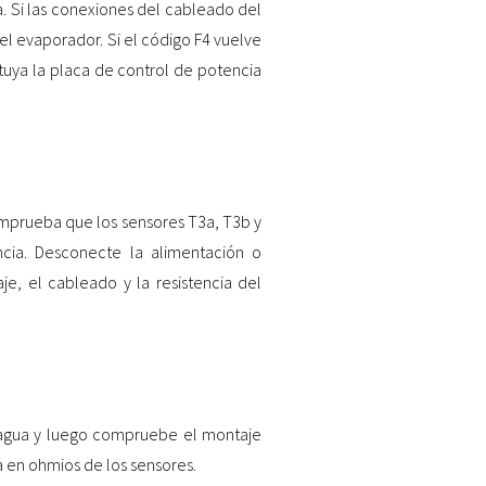
. Si las conexiones del cableado del
del evaporador. Si el código F4 vuelve
ituya la placa de control de potencia
mprueba que los sensores T3a, T3b y
cia. Desconecte la alimentación o
, el cableado y la resistencia del
 agua y luego compruebe el montaje
a en ohmios de los sensores.