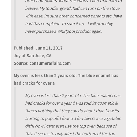
other complaints about the knobs. I find that hard to
believe. My toddler grandchild can turn on the stove
with ease. Im sure other concerned parents etc. have
had this complaint. To sum it up... I will probably
never purchase a Whirlpool product again.
Published:
June 11, 2017
Joy of San Jose, CA
Source: consumeraffairs.com
My oven is less than 2 years old. The blue enamel has
had cracks for over a
My oven is less than 2 years old. The blue enamel has
had cracks for over a year & was told its cosmetic &
theres nothing that they can do about that. Now its
starting to pop off. I found a few slivers in a vegetable
dish! Now I cant even use the top oven because of
this! It seems to only affect the bottom of the top