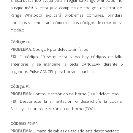
Si está buscando ayuda para arreglar su Range Whirlpool, ¡no
busque más! Nuestra guía completa de códigos de error del
Range Whirlpool explicará problemas comunes, brindará
consejos y le mostrará cómo leer los códigos de error de su
modelo.
Código
: F0
PROBLEMA
: Código F por defecto-sin fallos
FIX
: El código F0 se muestra si no hay códigos de fallo
anteriores y se mantiene la tecla CANCELAR durante 5
segundos. Pulse CANCEL para borrar la pantalla.
Código
: F1
PROBLEMA
: Control electrónico del horno (EOC) defectuoso
FIX
: Desconecte la alimentación o desenchufe la cocina.
Sustituya el control electrónico del horno (EOC).
CÓDIGO
: F2/E0
PROBLEMA
: El mazo de cables del teclado está desconectado